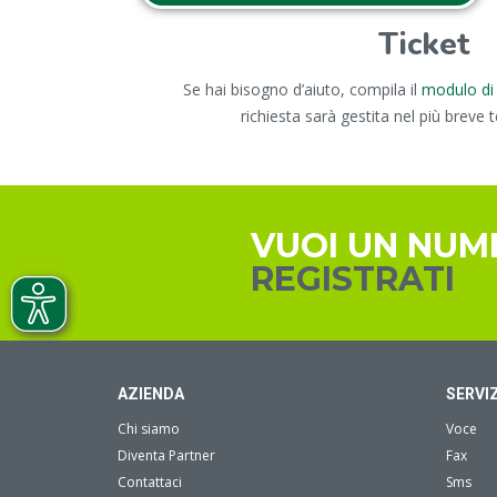
Ticket
Se hai bisogno d’aiuto, compila il
modulo di 
richiesta sarà gestita nel più breve 
VUOI UN NUM
REGISTRATI
AZIENDA
SERVIZ
Chi siamo
Voce
Diventa Partner
Fax
Contattaci
Sms