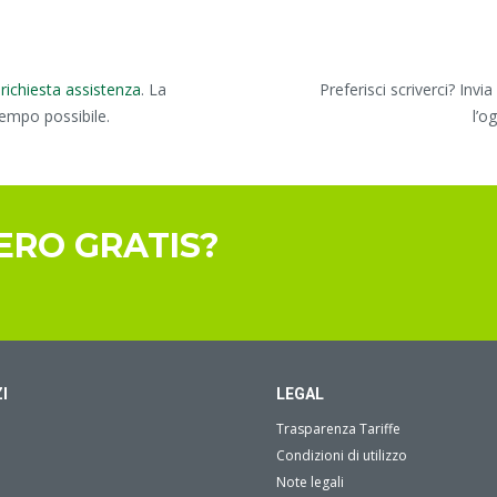
richiesta assistenza
. La
Preferisci scriverci? Invi
tempo possibile.
l’o
ERO GRATIS?
I
LEGAL
Trasparenza Tariffe
Condizioni di utilizzo
Note legali